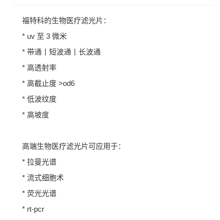
福特科的生物医疗滤光片：
* uv 至 3 微米
* 带通丨短波通丨长波通
* 高透射率
* 高截止度 >od6
* 低波纹度
* 高坡度
高端生物医疗滤光片可应用于：
* 拉曼光谱
* 流式细胞术
* 荧光光谱
* rt-pcr