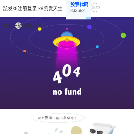
股票代码
凯发
凯发k8注册登录-k8凯发天生
833682
K8注
册登
赢家一触即发人生
录-
K8凯
发天
生赢
家一
触即
发人
生