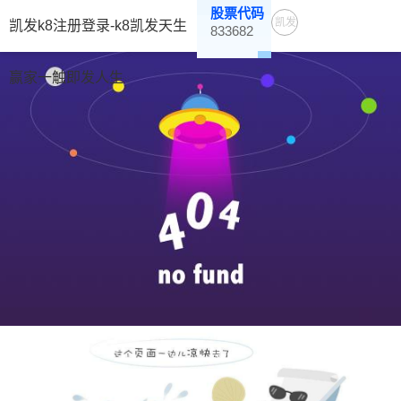
股票代码
凯发
凯发k8注册登录-k8凯发天生
833682
K8注
册登
赢家一触即发人生
录-
K8凯
发天
生赢
家一
触即
发人
生