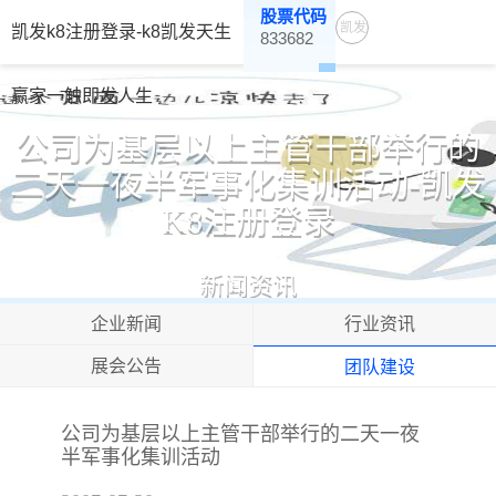
股票代码
凯发
凯发k8注册登录-k8凯发天生
833682
K8注
册登
赢家一触即发人生
录-
公司为基层以上主管干部举行的
K8凯
二天一夜半军事化集训活动-凯发
发天
K8注册登录
生赢
家一
触即
新闻资讯
发人
企业新闻
行业资讯
生
展会公告
团队建设
公司为基层以上主管干部举行的二天一夜
半军事化集训活动