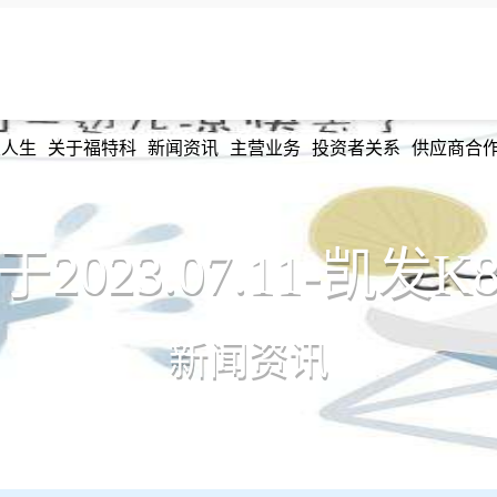
发人生
关于福特科
新闻资讯
主营业务
投资者关系
供应商合
2023.07.11-凯发
新闻资讯