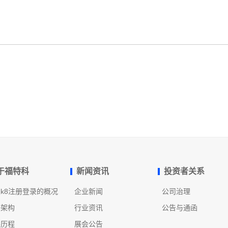
于福特科
新闻资讯
投资者关系
k8注册登录的概况
企业新闻
公司治理
织架构
行业资讯
公告与通函
展历程
展会公告