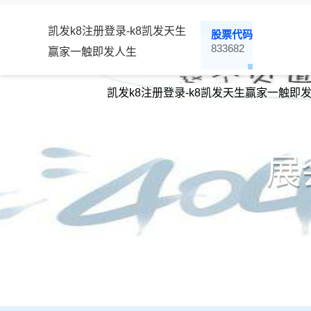
凯发k8注册登录-k8凯发天生
股票代码
833682
赢家一触即发人生
凯发k8注册登录-k8凯发天生赢家一触即
展