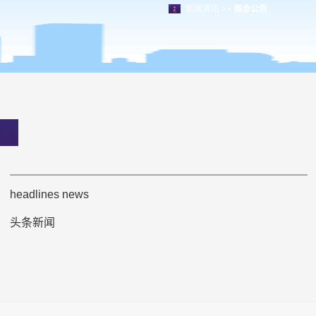
新闻资讯
>>
展会公告
headlines news
头条新闻