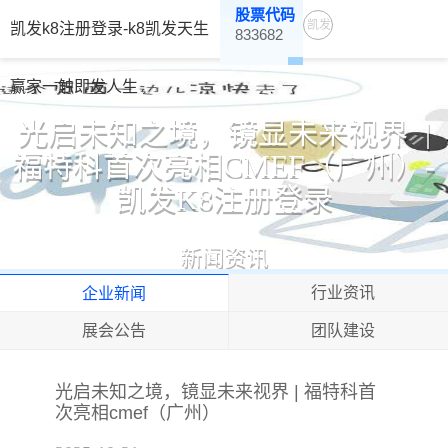
股票代码
凯发
凯发k8注册登录-k8凯发天生
833682
K8注
册登
赢家一触即发人生
录-
光启未知之境，镜显未来视界 |
K8凯
福特科首次亮相CMEF（广州）-
发天
凯发K8注册登录
生赢
家一
触即
新闻资讯
发人
行业资讯
企业新闻
生
展会公告
团队建设
光启未知之境，镜显未来视界 | 福特科首
次亮相cmef（广州）