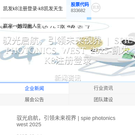
股票代码
凯发
凯发k8注册登录-k8凯发天生
833682
K8注
册登
赢家一触即发人生
录-
驭光启航，引领未来视界 | SPIE
K8凯
PHOTONICS WEST 2025-凯发
发天
K8注册登录
生赢
家一
触即
新闻资讯
发人
行业资讯
企业新闻
生
展会公告
团队建设
驭光启航，引领未来视界 | spie photonics
west 2025