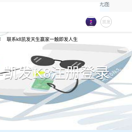
凯发
K8注
作
联系k8凯发天生赢家一触即发人生
册登
录-K8
凯发
4-凯发K8注册登录
天生
赢家
一触
即发
人生