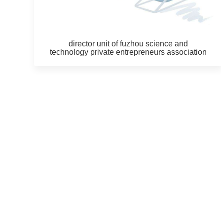
director unit of fuzhou science and
technology private entrepreneurs association