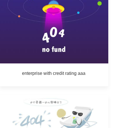
enterprise with credit rating aaa