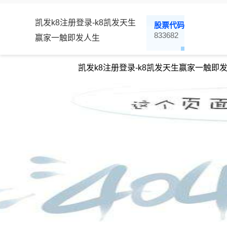
凯发k8注册登录-k8凯发天生
股票代码
833682
赢家一触即发人生
凯发k8注册登录-k8凯发天生赢家一触即