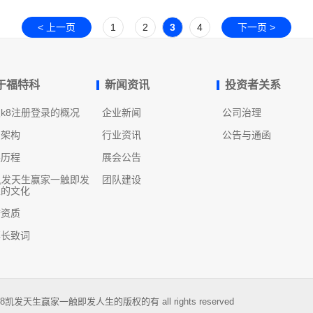
< 上一页
1
2
3
4
下一页 >
于福特科
新闻资讯
投资者关系
k8注册登录的概况
企业新闻
公司治理
织架构
行业资讯
公告与通函
展历程
展会公告
凯发天生赢家一触即发
团队建设
生的文化
誉资质
事长致词
8凯发天生赢家一触即发人生的版权的有 all rights reserved