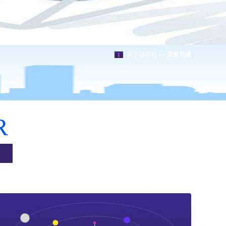
关于福特科
>>
荣誉资质
R