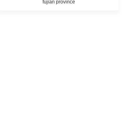
fujian province