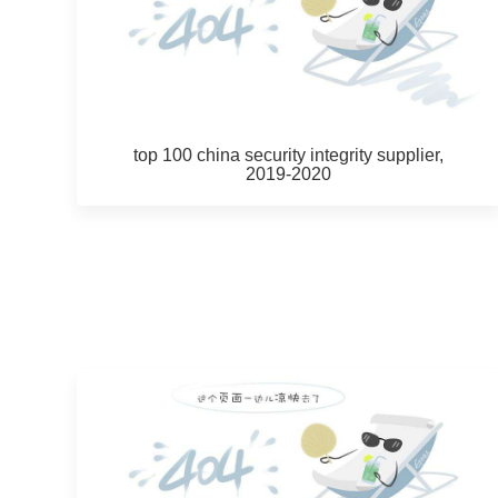
top 100 china security integrity supplier,
2019-2020