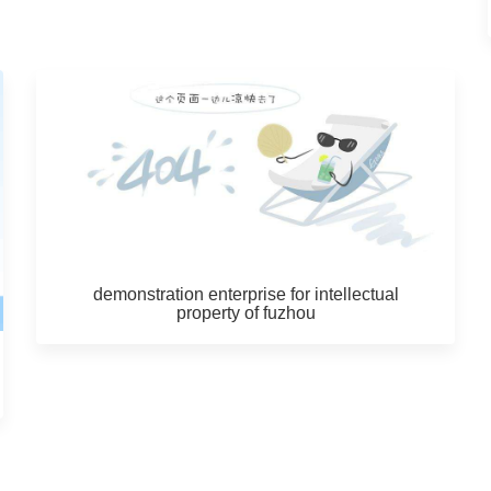
demonstration enterprise for intellectual
property of fuzhou